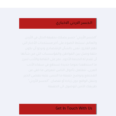
الجسر الاردني الاخباري
"الجسر الأردني" جسر يصلك بحقيقة الحال في الأردن
والعالم، نسلط الضوء على آخر مستجدات الأخبار التي
تهم القارئ، نُعنى بالشأن الإقتصادي ونرجو أن نكون
حلقة وصل بين المواطن والمؤسسات التي من شأنها
أن تقدم له الخدمة الأجود، نمر على الثقافة والأدب لنبرز
ما استطعنا نجوما جديدة تسطع في سماء الأدب
العربي، نتغلغل بأحوال الناس لنعرض ما خفي عن
المجتمع ونوضح حقيقة ما التبس عليه نتقصى الخبر
وننقل الواقع دون زيادة أو نقصان. "الجسر الأردني"
طريقك الآمن للوصول الى الحقيقة
Get In Touch With Us