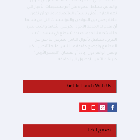
"الجسر الأردني" جسر يصلك بحقيقة الحال في الأردن
والعالم، نسلط الضوء على آخر مستجدات الأخبار التي
تهم القارئ، نُعنى بالشأن الإقتصادي ونرجو أن نكون
حلقة وصل بين المواطن والمؤسسات التي من شأنها
أن تقدم له الخدمة الأجود، نمر على الثقافة والأدب لنبرز
ما استطعنا نجوما جديدة تسطع في سماء الأدب
العربي، نتغلغل بأحوال الناس لنعرض ما خفي عن
المجتمع ونوضح حقيقة ما التبس عليه نتقصى الخبر
وننقل الواقع دون زيادة أو نقصان. "الجسر الأردني"
طريقك الآمن للوصول الى الحقيقة
Get In Touch With Us
تصفح ايضا