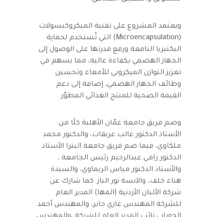
ويعتمد المشروع على تقنية الميكروكبسولات
(Microencapsulation) التي تُستخدم لحماية
البكتيريا النافعة ورفع قدرتها على الوصول إلى
الجهاز الهضمي بكفاءة عالية، مما يسهم في
تعزيز التوازن الميكروبي للأمعاء وتحسين
وظائف الجهاز الهضمي، إضافة إلى دعم
القيمة الصحية للمنتج الغذائي المطوّر.
وضم فريق جامعة عمّان الأهلية كلًا من
الأستاذ الدكتور غالب عريقات، والدكتور محمد
ملكاوي، فيما ضم فريق جامعة البترا الأستاذ
الدكتور رامي عبدالرحيم رئيس الجامعة ،
والأستاذ الدكتور مياس الريماوي، والسيدة
هناء خلف، والآنسة نور الباز. كما شارك عن
شركة الألبان الأردنية (المها) المدير العام
للشركة المهندس غازي جابر، والمهندس أحمد
الحوراني نائب المدير العام للشركة ،والمهندس