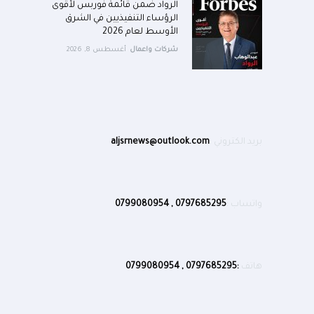
الرواد ضمن قائمة فوربس لأقوى
الرؤساء التنفيذيين في الشرق
الأوسط لعام 2026
شركات واعمال
أغسطس 8, 2026
بريد الكتروني :
aljsrnews@outlook.com
واتساب :
0797685295 , 0799080954
هاتف
:0797685295 , 0799080954