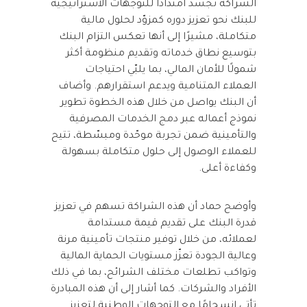
الشراكة تجسّد امتدادًا للتوجهات الاستراتيجية
للبنك نحو تعزيز دوره كمزوّد لحلول مالية
متكاملة، مشيرًا إلى أنها تعكس التزام البنك
بتوسيع نطاق خدماته وتقديم منظومة أكثر
شمولًا للأمان المالي، بما يلبّي احتياجات
العملاء المتنامية ويدعم استقرارهم. وأضاف
أن البنك يواصل من خلال هذه الخطوة تطوير
نموذج أعماله عبر دمج الخدمات المصرفية
والتأمينية ضمن تجربة موحّدة ومبسّطة، تتيح
للعملاء الوصول إلى حلول متكاملة بسهولة
وكفاءة أعلى.
وأوضح حماد أن هذه الشراكة تسهم في تعزيز
قدرة البنك على تقديم قيمة مستدامة
لعملائه، من خلال توفير منتجات تأمينية مرنة
وعالية الجودة تعزّز مستويات الحماية المالية
وتواكب تطلعات مختلف الشرائح، بما في ذلك
الأفراد والشركات. كما أشار إلى أن هذه المبادرة
تأتي انسجامًا مع التوجهات الوطنية لتعزيز