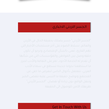
الجسر الاردني الاخباري
"الجسر الأردني" جسر يصلك بحقيقة الحال في الأردن
والعالم، نسلط الضوء على آخر مستجدات الأخبار التي
تهم القارئ، نُعنى بالشأن الإقتصادي ونرجو أن نكون
حلقة وصل بين المواطن والمؤسسات التي من شأنها
أن تقدم له الخدمة الأجود، نمر على الثقافة والأدب لنبرز
ما استطعنا نجوما جديدة تسطع في سماء الأدب
العربي، نتغلغل بأحوال الناس لنعرض ما خفي عن
المجتمع ونوضح حقيقة ما التبس عليه نتقصى الخبر
وننقل الواقع دون زيادة أو نقصان. "الجسر الأردني"
طريقك الآمن للوصول الى الحقيقة
Get In Touch With Us