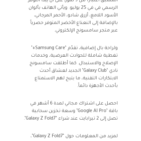
المسبق اعتباراً من 9 تموز، على أن يبدأ التوفّر
الرسمي في في 25 يوليو. ويأتي الهاتف بألوان
الأسود اللامع، أزرق شادو، الأحمر المرجاني،
بالإضافة إلى النعناع الأخضر المتوفر حصرياً
عبر متجر سامسونج الإلكتروني.
ولراحة بال إضافية، تقدّم ‘Samsung Care+’
تغطية شاملة للحوادث العرضية، وخدمات
الإصلاح والاستبدال. كما أطلقت سامسونج
نادي ‘Galaxy Club’ الجديد لعشاق أحدث
الابتكارات التقنية، ما يتيح لهم الاستمتاع
بأحدث الأجهزة دائماً.
احصل على اشتراك مجاني لمدة 6 أشهر في
باقة ‘Google AI Pro’ وسعة تخزين سحابية
تصل إلى 2 تيرابايت عند شراء ‘Galaxy Z Fold7’.
لمزيد من المعلومات حول ‘Galaxy Z Fold7’،