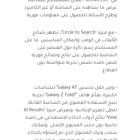
في ‘Gemini Live’، يمكن للمستخدم ببساطة
عرض ما يشاهده على الشاشة أو عبر الكاميرا،
وطرح الأسئلة للحصول على معلومات فورية.
• مع ميزة ‘Circle to Search’، تظهر نصائح
الألعاب في الوقت والمكان المناسبين. ما على
المستخدم رسم دائرة حول العنصر على
الشاشة للحصول على نتائج ونصائح فورية
ضمن نافذة تضمن تجربة متواصلة دون
انقطاع.
• ومن خلال تحسين ‘Galaxy AI’ للشاشات
الكبيرة، يقدّم هاتف ‘Galaxy Z Fold7’ تجربة
تتيح الاستفادة القصوى من الشاشة القابلة
للطي لتعزيز الإنتاجية. وتعرض ميزة ‘AI Results
View’ نتائج أدوات الذكاء الاصطناعي في نافذة
جانبية دون حجب المحتوى الأصلي. ويمكنك
سحب وترك المحتوى الذي تم إنشاؤه بالذكاء