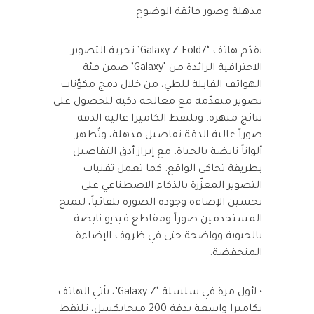
مذهلة وصور فائقة الوضوح
يقدّم هاتف ‘Galaxy Z Fold7’ تجربة التصوير
الاحترافية الرائدة من ‘Galaxy’ ضمن فئة
الهواتف القابلة للطي، من خلال دمج مكوّنات
تصوير متقدّمة مع معالجة ذكية للحصول على
نتائج مبهرة. وتلتقط الكاميرا عالية الدقة
صوراً عالية الدقة تفاصيل مذهلة، وتُظهر
ألواناً نابضة بالحياة، مع إبراز أدق التفاصيل
بطريقة تحاكي الواقع. كما تعمل تقنيات
التصوير المعزّزة بالذكاء الاصطناعي على
تحسين الإضاءة وجودة الصورة تلقائياً، لتمنح
المستخدمين صوراً ومقاطع فيديو نابضة
بالحيوية وواضحة حتى في ظروف الإضاءة
المنخفضة.
• لأول مرة في سلسلة ‘Galaxy Z’، يأتي الهاتف
بكاميرا واسعة بدقة 200 ميجابكسل، تلتقط