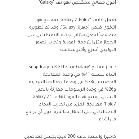
أقوى معالج مخصّص لهواتف ‘Galaxy’
يعمل هاتف ‘Galaxy Z Fold7’ بمعالج هو
الأقوى ضمن أجهزة ‘Galaxy’، وقد تم تطويره
خصيصاً لجعل مهام الذكاء الاصطناعي على
الجهاز مثل الترجمة الفورية وتحرير الصور
التوليدي أسرع وأكثر سلاسة.
• يعزز معالج ‘Snapdragon 8 Elite for Galaxy’
الأداء بنسبة 41% في وحدة المعالجة
العصبية، و38% في وحدة المعالجة المركزية،
و26% في وحدة الرسومات مقارنةً بالجيل
السابق. وتتيح هذه القوة لهاتف ‘Galaxy Z
Fold7’ معالجة المزيد من تجارب الذكاء
الاصطناعي على الجهاز مباشرةً، دون أي تراجع
في الأداء.
كاميرا واسعة بدقة 200 ميجابكسل لتفاصيل