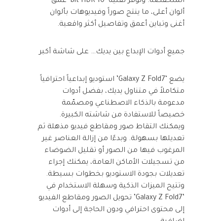
المنخفضة. وتوفر تقنية ‘10-bit HDR’ عمق
ألوان أعلى، ما ينتج صوراً وفيديوهات بألوان
أغنى وتباين أعمق وتفاصيل أكثر واقعية.
جميع أدوات الإبداع بين يديك… على شاشة أكبر
يضع ‘Galaxy Z Fold7’ استوديو إبداعياً احترافياً
متكاملاً في متناول يديك، بفضل أدوات
مدعومة بالذكاء الاصطناعي ومصمّمة
خصيصاً للاستفادة من شاشته الكبيرة.
ويمكنك التقاط صور ومقاطع فيديو مذهلة ثم
تعديلها بسهولة. وبدءًا من إزالة العناصر غير
المرغوب فيها من الصور أو تقليل الضوضاء
من تسجيلات الأماكن العامة، يمكنك إجراء
تعديلات بجودة الاستوديو بخطوات بسيطة.
وتتيح الميزات الذكية وسهلة الاستخدام في
‘Galaxy Z Fold7’ تحويل الصور ومقاطع الفيديو
إلى محتوى احترافي ودون الحاجة إلى أدوات