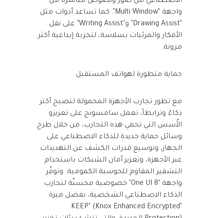
الاصطناعي من صور ونصوص مباشرة من
واجهة ‘Multi Window’. كما تساعد أدوات مثل
‘Drawing Assist’ و’Writing Assist’ على نقل
الأفكار والمرئيات بسلاسة، لتجربة إبداعية أكثر
مرونة.
حماية متطورة لهواتف المستقبل
مع تطور تجارب الأجهزة المحمولة لتصبح أكثر
ذكاءً وترابطاً، تعمل سامسونج على تعزيزو
الأُسس التي تحمي هذه التجارب، من خلال طرح
وسائل حماية جديدة للذكاء الاصطناعي على
الجهاز، وتوسيع قدرات الكشف عن التهديدات
عبر الأجهزة، وتعزيز أمان الشبكات باستخدام
التشفير المقاوم للحوسبة الكمومية. وتوفّر
واجهة ‘One UI 8’ خصوصية محسنّة لتجارب
الذكاء الاصطناعي الشخصية، بفضل ميزة
‘KEEP’ (Knox Enhanced Encrypted