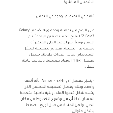
الشمس المباشرة.
أناقة في التصميم، وقوة في التحمل
على الرغم من نحافته وخفة وزنه، صُمم ‘Galaxy
Z Fold7’ ليمنح المستخدمين الراحة أثناء
التنقل يومياً. سواء عند الطي المتكرر أو
وضعه في الحقيبة. فقد تم تصميمه لتحمّل
الاستخدام اليومي لفترات طويلة، بفضل
مفصل ‘Flex’ المعاد تصميمه وشاشة قابلة
للطي.
• يتميّز مفصل ‘Armor FlexHinge’ بأنه أنحف
وأخف، وذلك بفضل تصميمه المحسن الذي
يشبه شكل قطرة الماء، وبنية داخلية متعددة
المسارات تقلّل من وضوح الخطوط في مكان
الطي، وتعزز المتانة من خلال توزيع الضغط
بشكل متوازن.