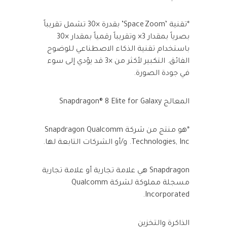
*تقنية ‘Space Zoom’ بقدرة ×30 تشمل تقريباً
بصرياً بمقدار 3× وتقريباً رقمياً بمقدار ×30
باستخدام تقنية الذكاء الاصطناعي للوضوح
الفائق. التكبير لأكثر من ×3 قد يؤدي إلى سوء
في جودة الصورة.
المعالج Snapdragon® 8 Elite for Galaxy
*هو منتج من شركة Snapdragon Qualcomm
Technologies, Inc. و/أو الشركات التابعة لها.
Snapdragon هي علامة تجارية أو علامة تجارية
مسجلة مملوكة لشركة Qualcomm
Incorporated.
الذاكرة والتخزين