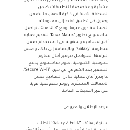
Protection) الجديدة. والتي تنشئ بيئات تخزين
مشفّرة ومخصصة للتطبيقات ضمن
المنطقة الآمنة في ذاكرة الجهاز، ما يضمن
وصول كل تطبيق فقط إلى معلوماته
الحساسة دون غيرها. ومع ‘One UI 8’، تواصل
سامسونج تطوير ‘Knox Matrix’ لتقديم حماية
أكثر استباقية وسهولة في الاستخدام ضمن
منظومة ‘Galaxy’. وبالإضافة إلى ذلك، وضمن
التزامها المتواصل بتوفير أمان مقاوم
للحوسبة الكمومية، تقوم سامسونج بدمج
التشفير بعد الكمومي في ميزة ‘Secure Wi-Fi’،
ما يعزز أمان عملية تبادل المفاتيح ضمن
الاتصالات المشفّرة، ويوفر خصوصية قوية
حتى عبر الشبكات العامة.
موعد الإطلاق والعروض
سيتوفر هاتف ‘Galaxy Z Fold7’ للطلب