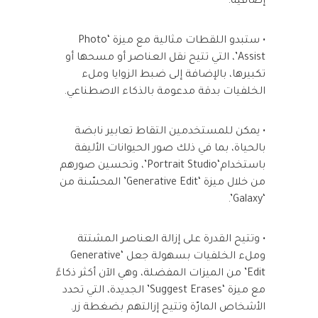
إضافية.
• ستبدو اللقطات مثالية مع ميزة ‘Photo
Assist’، التي تتيح نقل العناصر أو مسحها أو
تكبيرها، بالإضافة إلى ضبط الزوايا وملء
الخلفيات بدقة مدعومة بالذكاء الاصطناعي.
• يمكن للمستخدمين التقاط تعابير نابضة
بالحياة، بما في ذلك صور الحيوانات الأليفة
باستخدام‘Portrait Studio’، وتحسين صورهم
من خلال ميزة ‘Generative Edit’ المحسّنة من
‘Galaxy’.
• وتتيح القدرة على إزالة العناصر المشتتة
وملء الخلفيات بسهولة جعل ‘Generative
Edit’ من الميزات المفضلة، وهي الآن أكثر ذكاءً
مع ميزة ‘Suggest Erases’ الجديدة، التي تحدد
الأشخاص المارّة وتتيح إزالتهم بضغطة زر.