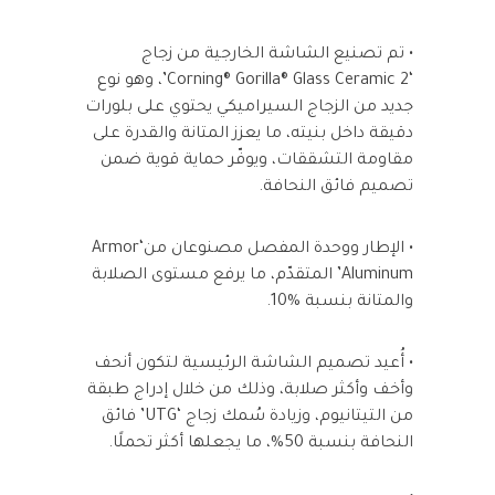
• تم تصنيع الشاشة الخارجية من زجاج
‘Corning® Gorilla® Glass Ceramic 2’، وهو نوع
جديد من الزجاج السيراميكي يحتوي على بلورات
دقيقة داخل بنيته، ما يعزز المتانة والقدرة على
مقاومة التشققات، ويوفّر حماية قوية ضمن
تصميم فائق النحافة.
• الإطار ووحدة المفصل مصنوعان من‘Armor
Aluminum’ المتقدّم، ما يرفع مستوى الصلابة
والمتانة بنسبة %10.
• أُعيد تصميم الشاشة الرئيسية لتكون أنحف
وأخف وأكثر صلابة، وذلك من خلال إدراج طبقة
من التيتانيوم، وزيادة سُمك زجاج ‘UTG’ فائق
النحافة بنسبة 50%، ما يجعلها أكثر تحملًا.