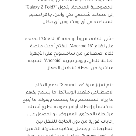
المدعومة بالذكاء الاصطناعي وطبقات
الخصوصية المدمجة، يتحول ‘Galaxy Z Fold7’
إلى مساعد شخصي ذكي وآمن، جاهز لتقديم
المساعدة في أي وقت ومن أي مكان.
• يأتي الهاتف مزوداً بواجهة ‘One UI 8’ الجديدة
على نظام ‘Android 16’، ليقدّم أحدث منصة
ذكاء اصطناعي من سامسونج على الأجهزة
القابلة للطي، ويوفر تجربة ‘Android’ الجديدة
مباشرة من لحظة تشغيل الجهاز.
• تم تعزيز ميزة ‘Gemini Live’ بدعم الذكاء
الاصطناعي متعدد الوسائط، ما يسمح بفهم
ما يراه المستخدم وما يسمعه ويقوله، ما يُتيح
له كتابة أو إعطاء أوامر صوتية لطرح أسئلة
مرتبطة بالمحتوى المعروض، والحصول على
إجابات فورية من دون الحاجة للتنقل بين
التطبيقات. وبفضل إمكانية مشاركة الكاميرا