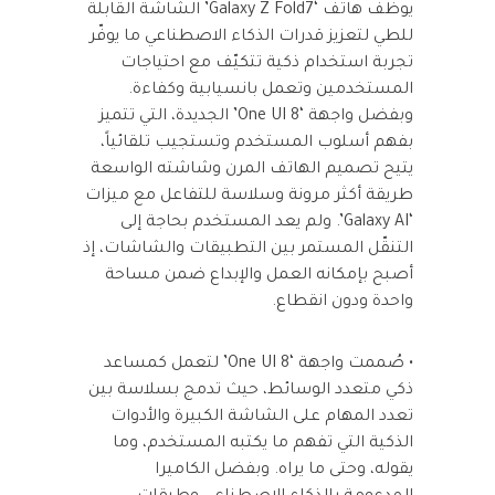
يوظّف هاتف ‘Galaxy Z Fold7’ الشاشة القابلة
للطي لتعزيز قدرات الذكاء الاصطناعي ما يوفّر
تجربة استخدام ذكية تتكيّف مع احتياجات
المستخدمين وتعمل بانسيابية وكفاءة.
وبفضل واجهة ‘One UI 8’ الجديدة، التي تتميز
بفهم أسلوب المستخدم وتستجيب تلقائياً،
يتيح تصميم الهاتف المرن وشاشته الواسعة
طريقة أكثر مرونة وسلاسة للتفاعل مع ميزات
‘Galaxy AI’. ولم يعد المستخدم بحاجة إلى
التنقّل المستمر بين التطبيقات والشاشات، إذ
أصبح بإمكانه العمل والإبداع ضمن مساحة
واحدة ودون انقطاع.
• صُممت واجهة ‘One UI 8’ لتعمل كمساعد
ذكي متعدد الوسائط، حيث تدمج بسلاسة بين
تعدد المهام على الشاشة الكبيرة والأدوات
الذكية التي تفهم ما يكتبه المستخدم، وما
يقوله، وحتى ما يراه. وبفضل الكاميرا