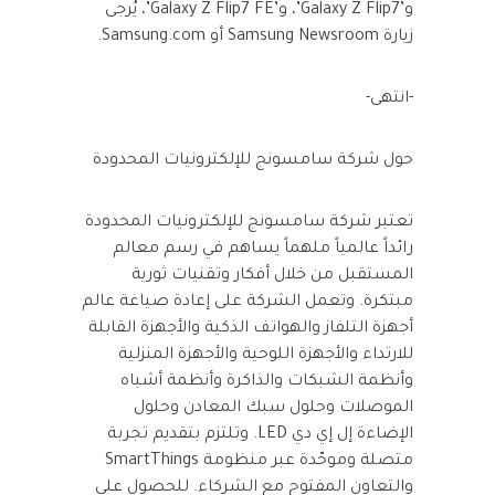
و’Galaxy Z Flip7’، و’Galaxy Z Flip7 FE’، يُرجى
زيارة Samsung Newsroom أو Samsung.com.
-انتهى-
حول شركة سامسونج للإلكترونيات المحدودة
تعتبر شركة سامسونج للإلكترونيات المحدودة
رائداً عالمياً ملهماً يساهم في رسم معالم
المستقبل من خلال أفكار وتقنيات ثورية
مبتكرة. وتعمل الشركة على إعادة صياغة عالم
أجهزة التلفاز والهواتف الذكية والأجهزة القابلة
للارتداء والأجهزة اللوحية والأجهزة المنزلية
وأنظمة الشبكات والذاكرة وأنظمة أشباه
الموصلات وحلول سبك المعادن وحلول
الإضاءة إل إي دي LED. وتلتزم بتقديم تجربة
متصلة وموحّدة عبر منظومة SmartThings
والتعاون المفتوح مع الشركاء. للحصول على